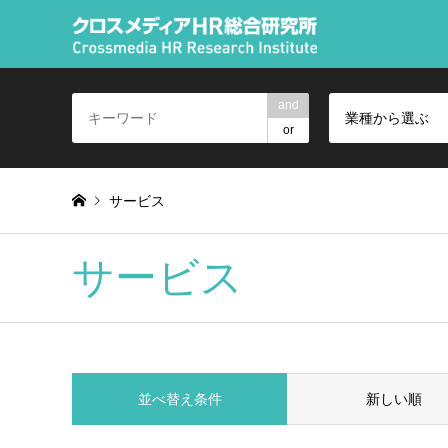
and
業種から選ぶ
or
サービス
サービス
並べ替え条件
新しい順