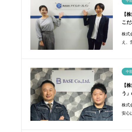
中
【株
こだ
株式
え、
中
【株
う」
株式
安心