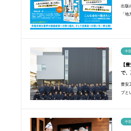
出版
「地
中
【豊
で、
豊安
プと
中