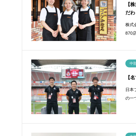
【株
だわ
株式
87
中
【名
日本
の一