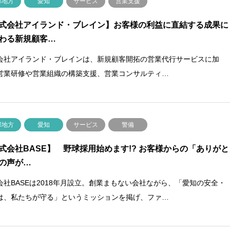
部地方
愛知
サービス
営業支援
式会社アイランド・ブレイン】お客様の利益に直結する成果に
わる新規顧客…
会社アイランド・ブレインは、新規顧客開拓の営業代行サービスに加
営業研修や営業組織の構築支援、営業コンサルティ…
部地方
愛知
サービス
警備
式会社BASE】 野球採用始めます!? お客様からの「ありがと
の声が…
会社BASEは2018年月設立。創業まもない会社ながら、「愛知の安全・
は、私たちが守る」というミッションを掲げ、ファ…