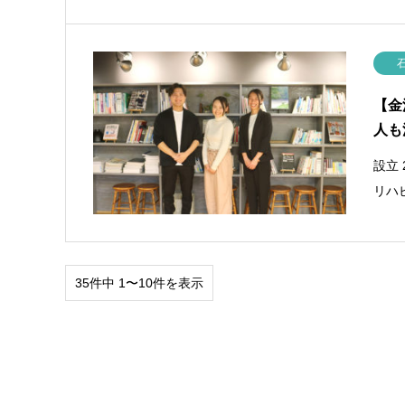
【金
人も
設立
リハ
35件中 1〜10件を表示