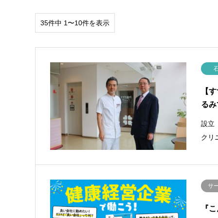
35件中 1〜10件を表示
【す
るみ
設立
クリ
サ
『こ