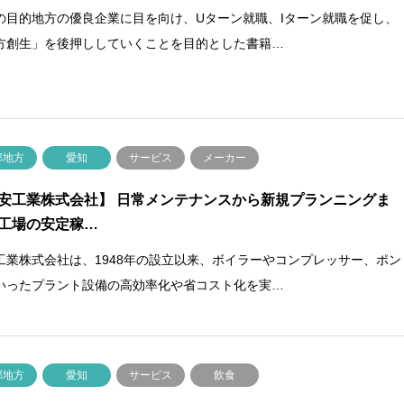
の目的地方の優良企業に目を向け、Uターン就職、Iターン就職を促し、
方創生」を後押ししていくことを目的とした書籍…
部地方
愛知
サービス
メーカー
安工業株式会社】 日常メンテナンスから新規プランニングま
工場の安定稼…
工業株式会社は、1948年の設立以来、ボイラーやコンプレッサー、ポン
いったプラント設備の高効率化や省コスト化を実…
部地方
愛知
サービス
飲食