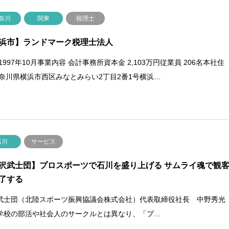
奈川
関東
税理士
浜市】ランドマーク税理士法人
1997年10月事業内容 会計事務所資本金 2,103万円従業員 206名本社住
神奈川県横浜市西区みなとみらい2丁目2番1号横浜…
石川
サービス
沢武士団】プロスポーツで石川を盛り上げる サムライ魂で観
了する
武士団（北陸スポーツ振興協議会株式会社）代表取締役社長 中野秀光
学校の部活や社会人のサークルとは異なり、「プ…