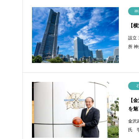
神
【横
設立 
所 
【金
を魅
金沢
氏 