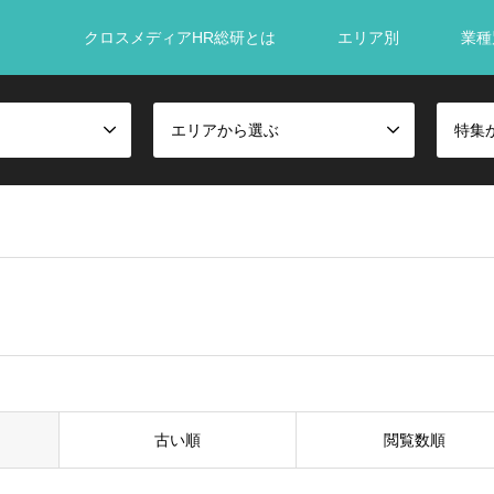
クロスメディアHR総研とは
エリア別
業種
エリアから選ぶ
特集
古い順
閲覧数順