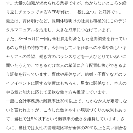
す。大量の知識が求められる業界ですが、わからないところを繰
り返しチェックできるWEB研修は、「役に立つ」と好評です。
最近は、育休明けなど、長期休暇明けの社員も積極的にこのデジ
タルマニュアルを活用し、大きな成果につなげています。
また、3〜4ヵ月に一回は全社員を対象とした意向調査を行ってい
るのも当社の特徴です。今担当している仕事への不満や新しいキ
ャリアへの希望、働き方のバランスなどを一人ひとりていねいに
聞いたうえで、できるだけ本人の希望に合う配置転換ができるよ
う調整を行っています。育休や産休など、結婚・子育てなどのラ
イフイベントに関する制度はもちろん、男女に関係なく、本人の
やる気と能力に応じて柔軟な働き方も推奨しています。
一般に会計事務所の離職率は30％以上で、なかなか人が定着しな
いと言われますが、こうした働きやすい環境づくりの成果もあっ
て、当社では5％以下という離職率の低さを維持しています。さ
らに、当社では女性の管理職比率が全体の20％以上と高い割合を