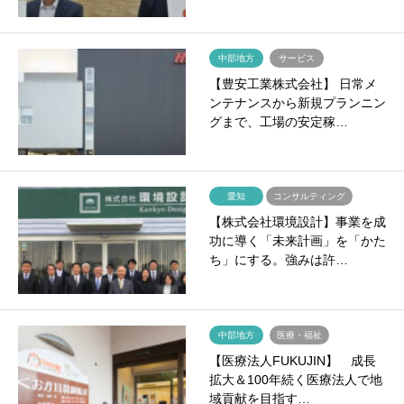
中部地方
サービス
【豊安工業株式会社】 日常メ
ンテナンスから新規プランニン
グまで、工場の安定稼…
愛知
コンサルティング
【株式会社環境設計】事業を成
功に導く「未来計画」を「かた
ち」にする。強みは許…
中部地方
医療・福祉
【医療法人FUKUJIN】 成長
拡大＆100年続く医療法人で地
域貢献を目指す…