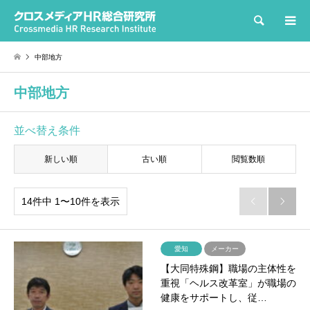
検索
中部地方
中部地方
並べ替え条件
新しい順
古い順
閲覧数順
14件中 1〜10件を表示


愛知
メーカー
【大同特殊鋼】職場の主体性を
重視「ヘルス改革室」が職場の
健康をサポートし、従…