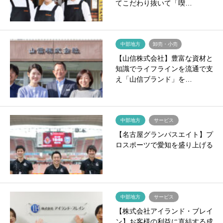
てこだわり抜いて「喫…
中部地方
卸売・小売
【山信株式会社】豊富な資材と
知識でライフラインを流通で支
え「山信ブランド」を…
中部地方
サービス
【名古屋グランパスエイト】プ
ロスポーツで愛知を盛り上げる
中部地方
サービス
【株式会社アイランド・ブレイ
ン】お客様の利益に直結する成