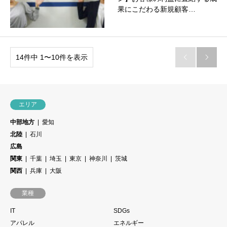
果にこだわる新規顧客…
14件中 1〜10件を表示


エリア
中部地方
愛知
北陸
石川
広島
関東
千葉
埼玉
東京
神奈川
茨城
関西
兵庫
大阪
業種
IT
SDGs
アパレル
エネルギー