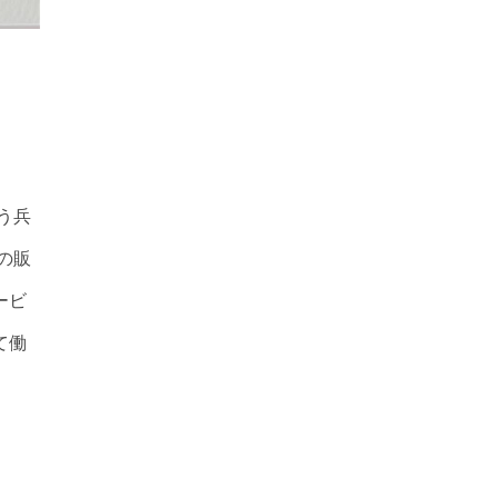
う兵
の販
ービ
て働