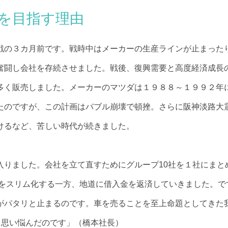
を目指す理由
戦の３カ月前です。戦時中はメーカーの生産ラインが止まった
奮闘し会社を存続させました。戦後、復興需要と高度経済成長
多く販売しました。メーカーのマツダは１９８８～１９９２年
たのですが、この計画はバブル崩壊で頓挫。さらに阪神淡路大
けるなど、苦しい時代が続きました。
入りました。会社を立て直すためにグループ10社を１社にまと
営をスリム化する一方、地道に借入金を返済していきました。で
がパタリと止まるのです。車を売ることを至上命題としてきた
と思い悩んだのです」（橋本社長）