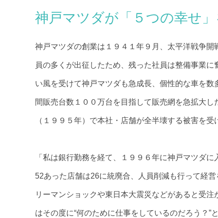
神戸マツダが「５つの幸せ」
神戸マツダの創業は１９４１年９月、太平洋戦争開
員の多くが出征したため、残った社員は整備事業に
い風を受けて神戸マツダも急成長、個性的な車を数
間販売台数１００万台を目指して販売網を急拡大し
（１９９５年）で本社・店舗が全半壊する被害を受
「私は銀行勤務を経て、１９９６年に神戸マツダに
52あった店舗は26に統廃合、人員削減も行って経
リーマンショックや東日本大震災などがあると受注
はその度に“何のために仕事をしているのだろう？”