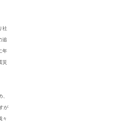
り社
の追
に年
震災
め、
すが
我々