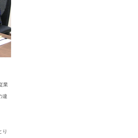
従業
の違
とり