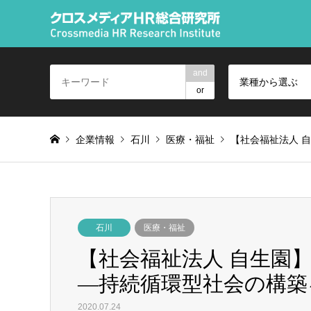
and
業種から選ぶ
or
企業情報
石川
医療・福祉
【社会福祉法人 
石川
医療・福祉
【社会福祉法人 自生園
―持続循環型社会の構築
2020.07.24