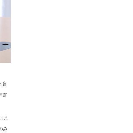
と盲
年寄
はま
のみ