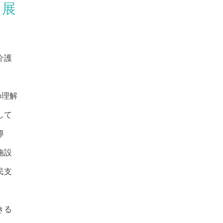
を展
介護
の理解
して
導
施設
民支
きる