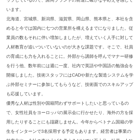
ップしているので、諸岡ブランドの前進に確かな手応えを感じて
います。
北海道、宮城県、新潟県、滋賀県、岡山県、熊本県と、本社を含
めると今では国内に七つの営業所を構えるまでになりました。従
業員の数もそれに伴い増加しましたが、増えていく人手に対して
人材教育が追いついていないのが大きな課題です。そこで、社員
の育成にも力を入れることに。外部から講師を呼んでマナー研修
を行う他、数年前には週に一度、社内で英語や中国語の勉強会を
開催しました。技術スタッフにはCADや新たな製造システムを学
ぶ外部セミナーに参加してもらうなど、技術面でのスキルアップ
も応援しています。
優秀な人材は性別や国籍問わずサポートしたいと思っているの
で、女性社員をヨーロッパの展示会に行かせたり、海外の方を採
用したりすることにも躊躇しません。今年からベトナム国籍の学
生をインターンで3名採用する予定もあります。経営者は事業の