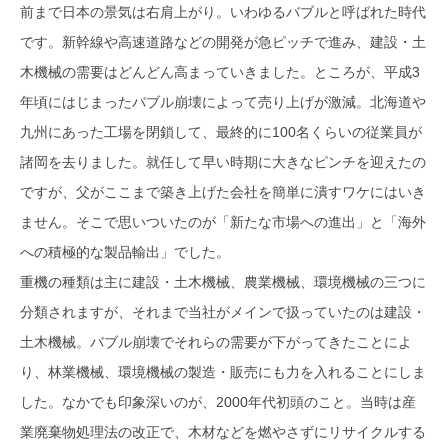
前まで日本の景気は右肩上がり。いわゆるバブルと呼ばれた時代
です。新幹線や高速道路などの開発が急ピッチで進み、建設・土
木機械の需要はどんどん高まっていきました。ところが、平成3
年頃にはじまったバブル崩壊によって売り上げが激減。北海道や
九州にあった工場を閉鎖して、最終的に100名くらいの従業員が
諸岡を去りました。就任して早い時期に大きなピンチを迎えたの
ですが、父がここまで築き上げた会社を簡単に潰すワケにはいき
ません。そこで思いついたのが「新たな市場への進出」と「海外
への積極的な製品輸出」でした。
重機の種類は主に建設・土木機械、農業機械、環境機械の三つに
分類されますが、それまで当社がメインで扱っていたのは建設・
土木機械。バブル崩壊でそれらの需要が下がってきたことによ
り、林業機械、環境機械の製造・販売にも力を入れることにしま
した。なかでも印象深いのが、2000年代初頭のこと。当時は産
業廃棄物処理法の改正で、木材などを燃やさずにリサイクルする