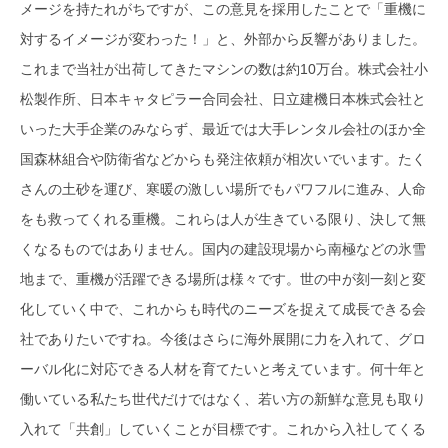
メージを持たれがちですが、この意見を採用したことで「重機に
対するイメージが変わった！」と、外部から反響がありました。
これまで当社が出荷してきたマシンの数は約10万台。株式会社小
松製作所、日本キャタピラー合同会社、日立建機日本株式会社と
いった大手企業のみならず、最近では大手レンタル会社のほか全
国森林組合や防衛省などからも発注依頼が相次いでいます。たく
さんの土砂を運び、寒暖の激しい場所でもパワフルに進み、人命
をも救ってくれる重機。これらは人が生きている限り、決して無
くなるものではありません。国内の建設現場から南極などの氷雪
地まで、重機が活躍できる場所は様々です。世の中が刻一刻と変
化していく中で、これからも時代のニーズを捉えて成長できる会
社でありたいですね。今後はさらに海外展開に力を入れて、グロ
ーバル化に対応できる人材を育てたいと考えています。何十年と
働いている私たち世代だけではなく、若い方の新鮮な意見も取り
入れて「共創」していくことが目標です。これから入社してくる