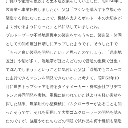
戸掘りや配管を敷設する土木建設業をしていました。昭和50年に
製造業へ事業転換しましたが、父は「マシンを購入する立場から
製造する側になったことで、機械を支えるボルト一本の大切さが
よく分かるようになった」と私に話していましたね。
ブルドーザーや不整地運搬車の製造をするうちに、製造業・諸岡
としての知名度は日増しにアップしたようです。そうした中で
「もっと良い製品を開発したい」と思ったのでしょう。「県南地
区は川や沼が多く、湿地帯がほとんどなので普通の重機では重く
て沈んでしまう」ということに気付いた父は「湿地でもスムーズ
に走行できるマシンを開発できないか」と考えて、昭和53年10
月に世界トップシェアを誇るタイヤメーカー・株式会社ブリヂス
トンと共同開発を実施。重機に使われていた鉄よりも軽い素材を
探した結果、農業用の小型機械にゴムクローラーがあることを知
ったそうです。それを応用して大型ゴムクローラーの開発を試み
たのですが、強度やかたちなどの問題で試作品を何十種類も製造