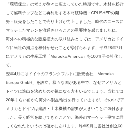
「環境保全」の考えが徐々に広まっていた時期です。木材を粉砕
して燃料チップなどに再利用する木材破砕機・CRUSHERの開
発・販売をしたことで売り上げが向上しました。時代のニーズに
マッチしたマシンを流通させることの重要性を感じましたね。
海外への積極的な販路拡大の取り組みとしては、アメリカとドイ
ツに当社の拠点を根付かせたことが挙げられます。平成28年7月
にアメリカの生産工場「Morooka America」を100％子会社化し
て、
翌年4月にはドイツのフランクフルトに販売会社「Morooka
Europe GmbH」を設立。様々な国がある中で、なぜアメリカと
ドイツに進出を決めたのか気になる方もいるでしょう。当社では
20年くらい前から海外へ製品輸出を行っていますが、その中でア
メリカとドイツは建設・土木機械の需要が大きいことに気付きま
した。長く経営を続けてきたことで、海外のマーケット事情に詳
しくなれたというのは確かにあります。昨年5月に当社は創立60