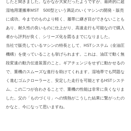
したと聞きました。なかなか大変だったようですが、最終的に超
湿地用運搬車MST 500型という満足のいくマシンの開発・販売
に成功。今までのものより軽く、履帯に継ぎ目ができないことも
あり、耐久性の良いものに仕上がり、高速走行も可能なので購入
者から評判が良く、シリーズ化を図るまでになりました。
当社で販売しているマシンの特長として、HSTシステム（全油圧
機構）を使っていることも挙げられます。これは、油圧で動く無
段変速の動力伝達装置のこと。ギアチェンジをせずに動かせるの
で、重機のスムーズな進行を助けてくれます。湿地帯でも問題な
く進むゴムクローラーと、安定した走行を可能とするHSTシステ
ム。この二つが合わさることで、重機の性能は非常に良くなりま
した。父の「ものづくり」への情熱がこうした結果に繋がったの
かなと、今になって思いますね。