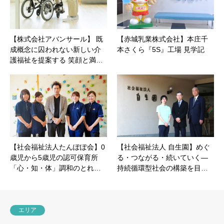
【株式会社アバンサール】 既
【赤城乳業株式会社】本庄千
成概念に囚われない新しい介
本さくら『5S』工場 見学記
護福祉を提案する 笑顔と満…
【社会福祉法人たんぽぽ会】0
【社会福祉法人 自生園】めぐ
歳児から5歳児の認可保育所
る・つながる・続いていく―
「心・知・体」調和のとれ…
持続循環型社会の構築を目…
エリア