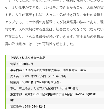
「すべては社員の幸せのために――」。社員が元気でいるからこ
そ、よい仕事ができる。よい仕事ができるからこそ、人生が充実
する。人生が充実すれば、人々に元気が行き渡り、会社の業績も
アップする。この幸福の好循環こそが健康経営の強みであり、理
想です。人を大切にする企業は、社会にとってなくてはならない
存在になり、さらなる成長が続いていきます。富士薬品の健康経
営の取り組みには、その可能性を感じました。
企業名：株式会社富士薬品

創業：1930年2月

事業内容：医薬品等の配置薬販売事業、薬局販売等、製造

売上高：3,899億9963万円（2021年3月期）

従業員：5,006名（2021年3月末現在）

本社：埼玉県さいたま市大宮区桜木町4丁目383番地

東京本部：東京都千代田区神田錦町2丁目2番地1 KANDA SQUARE 
9F

電話番号：048-644-3240
