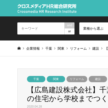
and
業種から選ぶ
or
企業情報
千葉
関東
リフォーム
建設
【
千葉
関東
リフォーム
建設
【広島建設株式会社】千
の住宅から学校までつく
2020.04.28