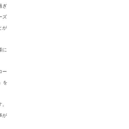
過ぎ
ーズ
とが
様に
ロー
」を
す。
事が