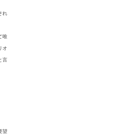
それ
て唯
リオ
と言
要望