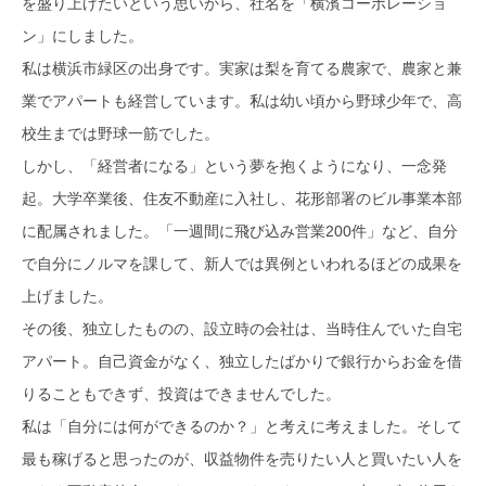
を盛り上げたいという思いから、社名を「横濱コーポレーショ
ン」にしました。
私は横浜市緑区の出身です。実家は梨を育てる農家で、農家と兼
業でアパートも経営しています。私は幼い頃から野球少年で、高
校生までは野球一筋でした。
しかし、「経営者になる」という夢を抱くようになり、一念発
起。大学卒業後、住友不動産に入社し、花形部署のビル事業本部
に配属されました。「一週間に飛び込み営業200件」など、自分
で自分にノルマを課して、新人では異例といわれるほどの成果を
上げました。
その後、独立したものの、設立時の会社は、当時住んでいた自宅
アパート。自己資金がなく、独立したばかりで銀行からお金を借
りることもできず、投資はできませんでした。
私は「自分には何ができるのか？」と考えに考えました。そして
最も稼げると思ったのが、収益物件を売りたい人と買いたい人を