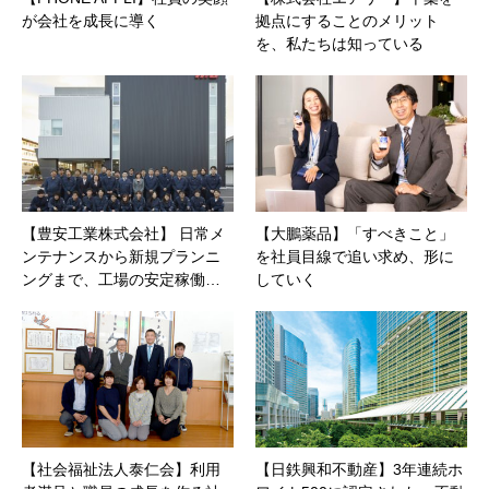
が会社を成長に導く
拠点にすることのメリット
を、私たちは知っている
【豊安工業株式会社】 日常メ
【大鵬薬品】「すべきこと」
ンテナンスから新規プランニ
を社員目線で追い求め、形に
ングまで、工場の安定稼働…
していく
【社会福祉法人泰仁会】利用
【日鉄興和不動産】3年連続ホ