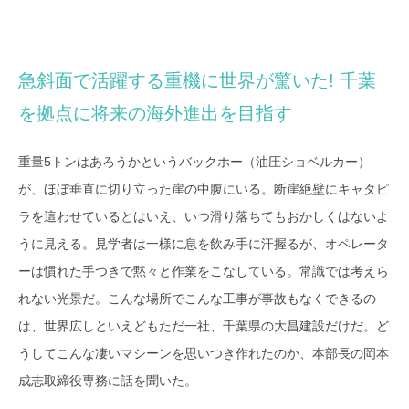
急斜面で活躍する重機に世界が驚いた! 千葉
を拠点に将来の海外進出を目指す
重量5トンはあろうかというバックホー（油圧ショベルカー）
が、ほぼ垂直に切り立った崖の中腹にいる。断崖絶壁にキャタピ
ラを這わせているとはいえ、いつ滑り落ちてもおかしくはないよ
うに見える。見学者は一様に息を飲み手に汗握るが、オペレータ
ーは慣れた手つきで黙々と作業をこなしている。常識では考えら
れない光景だ。こんな場所でこんな工事が事故もなくできるの
は、世界広しといえどもただ一社、千葉県の大昌建設だけだ。ど
うしてこんな凄いマシーンを思いつき作れたのか、本部長の岡本
成志取締役専務に話を聞いた。