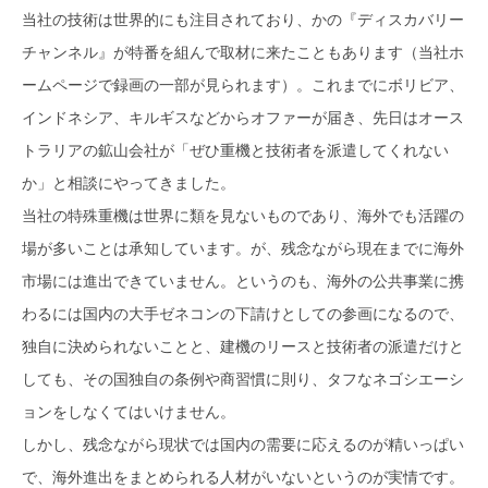
当社の技術は世界的にも注目されており、かの『ディスカバリー
チャンネル』が特番を組んで取材に来たこともあります（当社ホ
ームページで録画の一部が見られます）。これまでにボリビア、
インドネシア、キルギスなどからオファーが届き、先日はオース
トラリアの鉱山会社が「ぜひ重機と技術者を派遣してくれない
か」と相談にやってきました。
当社の特殊重機は世界に類を見ないものであり、海外でも活躍の
場が多いことは承知しています。が、残念ながら現在までに海外
市場には進出できていません。というのも、海外の公共事業に携
わるには国内の大手ゼネコンの下請けとしての参画になるので、
独自に決められないことと、建機のリースと技術者の派遣だけと
しても、その国独自の条例や商習慣に則り、タフなネゴシエーシ
ョンをしなくてはいけません。
しかし、残念ながら現状では国内の需要に応えるのが精いっぱい
で、海外進出をまとめられる人材がいないというのが実情です。