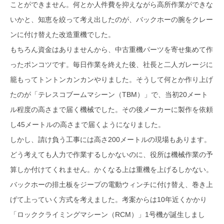
ことができません。何とか人件費を抑えながら高所作業ができな
いかと、知恵を絞って考え出したのが、バックホーの腕をクレー
ンに付け替えた改造重機でした。
もちろん資金はありませんから、中古重機パーツを寄せ集めて作
ったポンコツです。毎日作業を終えた後、社長と二人ガレージに
籠もってトントンカンカンやりました。そうして何とか作り上げ
たのが「テレスコブームマシーン（TBM）」で、当初20メート
ル程度の高さまで届く機械でした。その後メーカーに製作を依頼
し45メートルの高さまで届くようになりました。
しかし、請け負う工事には高さ200メートルの現場もあります。
どう考えても人力で作業するしかないのに、役所は機械作業の予
算しか付けてくれません。かくなる上は重機を上げるしかない。
バックホーの排土板をジープの電動ウィンチに付け替え、巻き上
げて上っていく方式を考えました。考案からは10年近くかかり
「ロッククライミングマシーン（RCM）」1号機が誕生しまし