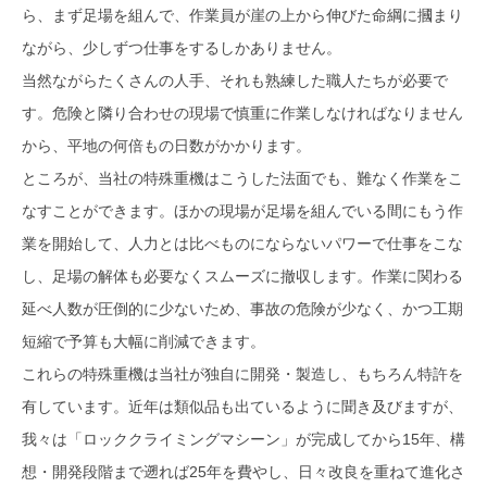
ら、まず足場を組んで、作業員が崖の上から伸びた命綱に摑まり
ながら、少しずつ仕事をするしかありません。
当然ながらたくさんの人手、それも熟練した職人たちが必要で
す。危険と隣り合わせの現場で慎重に作業しなければなりません
から、平地の何倍もの日数がかかります。
ところが、当社の特殊重機はこうした法面でも、難なく作業をこ
なすことができます。ほかの現場が足場を組んでいる間にもう作
業を開始して、人力とは比べものにならないパワーで仕事をこな
し、足場の解体も必要なくスムーズに撤収します。作業に関わる
延べ人数が圧倒的に少ないため、事故の危険が少なく、かつ工期
短縮で予算も大幅に削減できます。
これらの特殊重機は当社が独自に開発・製造し、もちろん特許を
有しています。近年は類似品も出ているように聞き及びますが、
我々は「ロッククライミングマシーン」が完成してから15年、構
想・開発段階まで遡れば25年を費やし、日々改良を重ねて進化さ