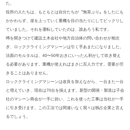
た。
役所の人たちは、もともとは自分たちが〝無茶ぶり〟をしたにも
かかわらず、崖を上っていく重機を目の当たりにしてビックリし
ていました。それを運転していたのは、誰あろう私です。
噂を聞きつけて建設土木会社や地方自治体の問い合わせが相次
ぎ、ロッククライミングマシーンは引く手あまたになりました。
法面のモルタルは、40〜50年おきにいったん剥がして吹き替え
る必要があります。重機が使えればまさに百人力です。需要が尽
きることはありません。
ロッククライミングマシーンは改良を加えながら、一台また一台
と増えていき、現在は70台を揃えます。新型の開発・製造は子会
社のマシーン商会が一手に担い、これを使った工事は当社が一手
に引き受けます。この工法では間違いなく我々は独占企業と言え
るでしょう。