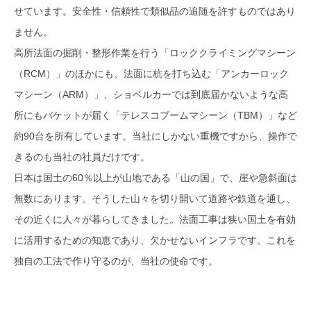
せています。安全性・信頼性で類似品の追随を許すものではあり
ません。
高所法面の掘削・整形作業を行う「ロッククライミングマシーン
（RCM）」のほかにも、法面に杭を打ち込む「アンカーロック
マシーン（ARM）」、ショベルカーでは到底届かないような高
所にもバケットが届く「テレスコブームマシーン（TBM）」など
約90台を所有しています。当社にしかない重機ですから、操作で
きるのも当社の社員だけです。
日本は国土の60％以上が山地である「山の国」で、崖や急斜面は
無数にあります。そうした山々を切り開いて道路や鉄道を通し、
その近くに人々が暮らしてきました。法面工事は狭い国土を有効
に活用するための知恵であり、欠かせないインフラです。これを
独自の工法で作り守るのが、当社の使命です。