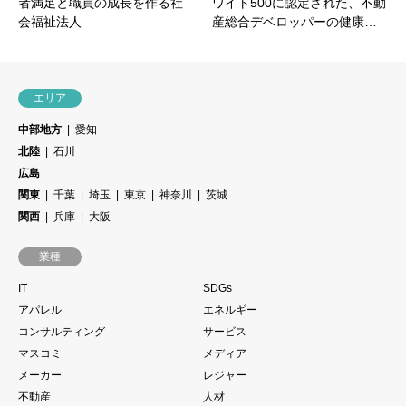
者満足と職員の成長を作る社
ワイト500に認定された、不動
会福祉法人
産総合デベロッパーの健康…
エリア
中部地方
愛知
北陸
石川
広島
関東
千葉
埼玉
東京
神奈川
茨城
関西
兵庫
大阪
業種
IT
SDGs
アパレル
エネルギー
コンサルティング
サービス
マスコミ
メディア
メーカー
レジャー
不動産
人材