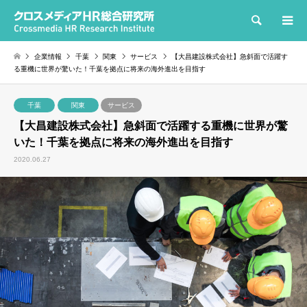
検索
企業情報
千葉
関東
サービス
【大昌建設株式会社】急斜面で活躍す
る重機に世界が驚いた！千葉を拠点に将来の海外進出を目指す
千葉
関東
サービス
【大昌建設株式会社】急斜面で活躍する重機に世界が驚
いた！千葉を拠点に将来の海外進出を目指す
2020.06.27