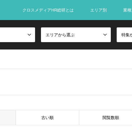
クロスメディアHR総研とは
エリア別
業種
エリアから選ぶ
特集
古い順
閲覧数順