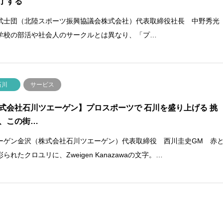
了する
武士団（北陸スポーツ振興協議会株式会社）代表取締役社長 中野秀光
学校の部活や社会人のサークルとは異なり、「プ…
石川
サービス
式会社石川ツエーゲン】プロスポーツで 石川を盛り上げる 挑
、この街…
ーゲン金沢（株式会社石川ツエーゲン）代表取締役 西川圭史GM 赤
られたクロユリに、Zweigen Kanazawaの文字。…