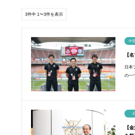
3件中 1〜3件を表示
中
【名
日本
の一
【金