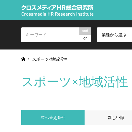
and
業種から選ぶ
or
スポーツ×地域活性
スポーツ×地域活性
並べ替え条件
新しい順