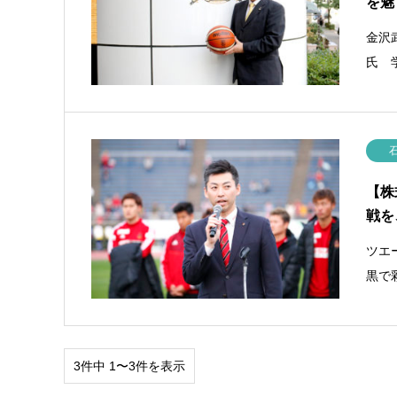
を魅
金沢
氏 
【株
戦を
ツエ
黒で彩
3件中 1〜3件を表示