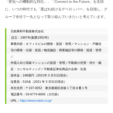
「変化への機動的な対応」、「Connect to the Future」を念頭
に、いつの時代でも「選ばれ続けるデベロッパー」を目指し、グ
ループ全社で一丸となって取り組んでいきたいと考えています。
日鉄興和不動産株式会社

 設立：1997年(創業1952年) 

事業内容：オフィスビルの開発・賃貸・管理／マンション・戸建住
宅の開発・分譲・賃貸／物流施設・商業施設等の開発・賃貸・管理
／

外国人向け高級マンションの賃貸・管理／不動産の売買・仲介・鑑
定・コンサルティング／不動産証券化商品の企画・出資

資本金：198億円（2021年 3 月31日現在） 

従業員：516名（2021 年 3 月31日現在） 

本社住所：〒107-0052　東京都港区赤坂１丁目８番１号

電話番号：03-6774-8000（大代表）

URL：
https://www.nskre.co.jp/