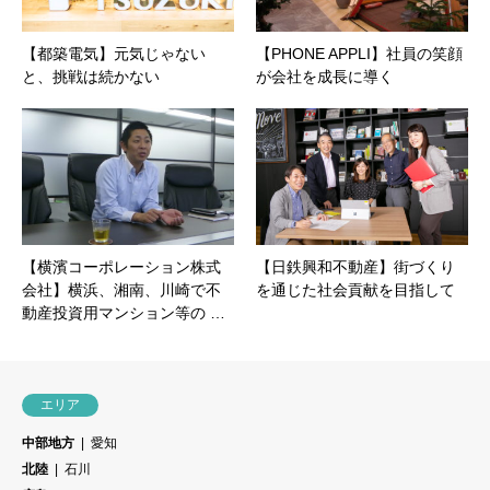
【都築電気】元気じゃない
【PHONE APPLI】社員の笑顔
と、挑戦は続かない
が会社を成長に導く
【横濱コーポレーション株式
【日鉄興和不動産】街づくり
会社】横浜、湘南、川崎で不
を通じた社会貢献を目指して
動産投資用マンション等の …
エリア
中部地方
愛知
北陸
石川