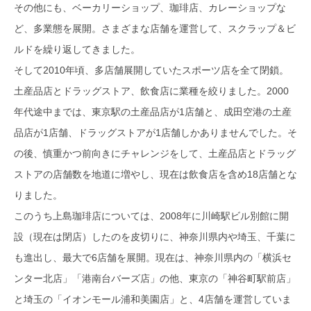
その他にも、ベーカリーショップ、珈琲店、カレーショップな
ど、多業態を展開。さまざまな店舗を運営して、スクラップ＆ビ
ルドを繰り返してきました。
そして2010年頃、多店舗展開していたスポーツ店を全て閉鎖。
土産品店とドラッグストア、飲食店に業種を絞りました。2000
年代途中までは、東京駅の土産品店が1店舗と、成田空港の土産
品店が1店舗、ドラッグストアが1店舗しかありませんでした。そ
の後、慎重かつ前向きにチャレンジをして、土産品店とドラッグ
ストアの店舗数を地道に増やし、現在は飲食店を含め18店舗とな
りました。
このうち上島珈琲店については、2008年に川崎駅ビル別館に開
設（現在は閉店）したのを皮切りに、神奈川県内や埼玉、千葉に
も進出し、最大で6店舗を展開。現在は、神奈川県内の「横浜セ
ンター北店」「港南台バーズ店」の他、東京の「神谷町駅前店」
と埼玉の「イオンモール浦和美園店」と、4店舗を運営していま