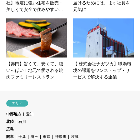
社】地震に強い住宅を販売・
届けるためには、まず社員を
美しくて安全で住みやすい…
元気に
【赤門】旨くて、安くて、腹
【 株式会社ナガツカ】職場環
いっぱい！地元で愛される焼
境の課題をワンストップ・サ
肉ファミリーレストラン
ービスで解決する企業
エリア
中部地方
愛知
北陸
石川
広島
関東
千葉
埼玉
東京
神奈川
茨城