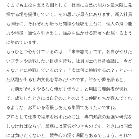
くまでも主役を支える側として、社員に自己の能力を最大限に発
揮する場を提供していく。その思いが原点にあります。新入社員
も同様に、それぞれが培った知識や経験を土台に、個人の持つ能
力や特徴・適性を引き出し、強みを生かせる部署へ配属するよう
に努めています。
もうひとつ心がけているのは、「未来志向」です。各自がやりた
いプランや挑戦したい目標を持ち、社員同士の日常会話に「今ど
んなことに挑戦しているの？」「次は何に挑戦するの？」といっ
た話題が出る社内文化を育みたいのです。誰かが夢を語ると、
「お前がそれをやるなら俺が手伝うよ」と周囲に理解者が現れ
て、成功したときには自分のことのように仲間たちが喜んでくれ
るような、お互いを応援しあえる集団でありたいですね。
プロとして仕事で結果を出すためには、専門知識の勉強や研究を
しなければならず、業務には苦労がつきものです。ときには同僚
には負けたくないと、競争心の湧く瞬間もあるでしょう。それで