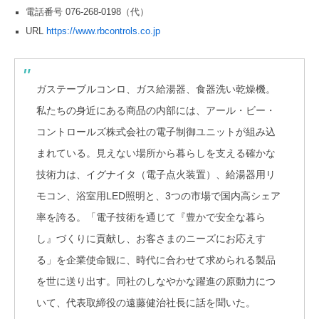
電話番号 076-268-0198（代）
URL
https://www.rbcontrols.co.jp
ガステーブルコンロ、ガス給湯器、食器洗い乾燥機。
私たちの身近にある商品の内部には、アール・ビー・
コントロールズ株式会社の電子制御ユニットが組み込
まれている。見えない場所から暮らしを支える確かな
技術力は、イグナイタ（電子点火装置）、給湯器用リ
モコン、浴室用LED照明と、3つの市場で国内高シェア
率を誇る。「電子技術を通じて『豊かで安全な暮ら
し』づくりに貢献し、お客さまのニーズにお応えす
る」を企業使命観に、時代に合わせて求められる製品
を世に送り出す。同社のしなやかな躍進の原動力につ
いて、代表取締役の遠藤健治社長に話を聞いた。