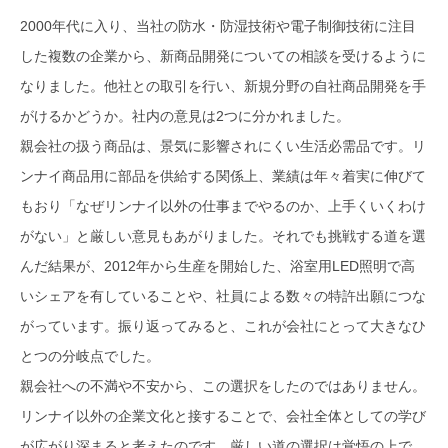
2000年代に入り、当社の防水・防湿技術や電子制御技術に注目
した複数の企業から、新商品開発についての相談を受けるように
なりました。他社との取引を行い、新規分野の自社商品開発を手
がけるかどうか。社内の意見は2つに分かれました。
親会社の扱う商品は、景気に影響されにくい生活必需品です。リ
ンナイ商品用に部品を供給する関係上、業績は年々着実に伸びて
もおり「なぜリンナイ以外の仕事までやるのか、上手くいくわけ
がない」と厳しい意見もあがりました。それでも挑戦する道を選
んだ結果が、2012年から生産を開始した、浴室用LED照明で高
いシェアを有していることや、社員による数々の特許出願につな
がっています。振り返ってみると、これが会社にとって大きなひ
とつの分岐点でした。
親会社への不満や不安から、この選択をしたのではありません。
リンナイ以外の企業文化と接することで、会社全体としての学び
が広がり深まると考えたのです。厳しい道の選択は覚悟の上で、