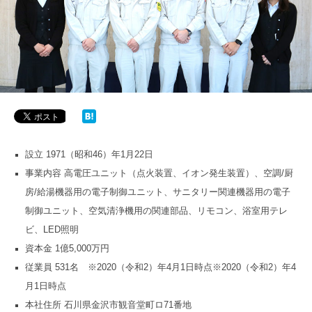
設立 1971（昭和46）年1月22日
事業内容 高電圧ユニット（点火装置、イオン発生装置）、空調/厨
房/給湯機器用の電子制御ユニット、サニタリー関連機器用の電子
制御ユニット、空気清浄機用の関連部品、リモコン、浴室用テレ
ビ、LED照明
資本金 1億5,000万円
従業員 531名 ※2020（令和2）年4月1日時点※2020（令和2）年4
月1日時点
本社住所 石川県金沢市観音堂町ロ71番地