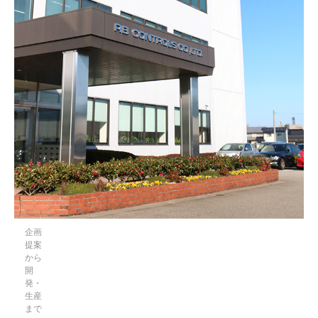
企画
提案
から
開
発・
生産
まで