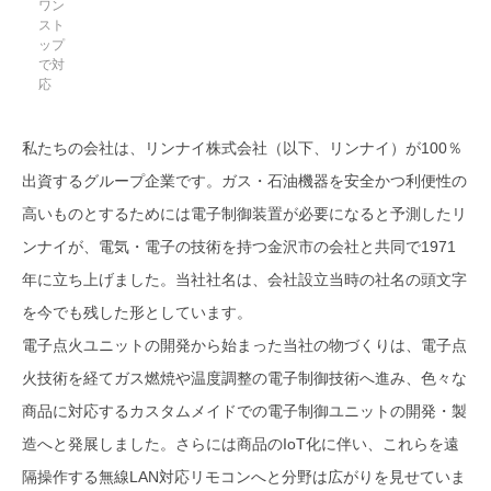
ワン
スト
ップ
で対
応
私たちの会社は、リンナイ株式会社（以下、リンナイ）が100％
出資するグループ企業です。ガス・石油機器を安全かつ利便性の
高いものとするためには電子制御装置が必要になると予測したリ
ンナイが、電気・電子の技術を持つ金沢市の会社と共同で1971
年に立ち上げました。当社社名は、会社設立当時の社名の頭文字
を今でも残した形としています。
電子点火ユニットの開発から始まった当社の物づくりは、電子点
火技術を経てガス燃焼や温度調整の電子制御技術へ進み、色々な
商品に対応するカスタムメイドでの電子制御ユニットの開発・製
造へと発展しました。さらには商品のIoT化に伴い、これらを遠
隔操作する無線LAN対応リモコンへと分野は広がりを見せていま