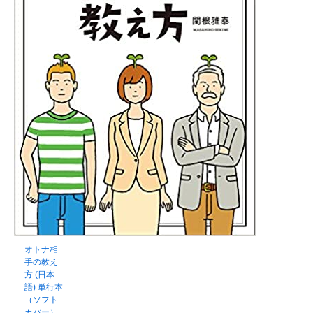
オトナ相
手の教え
方 (日本
語) 単行本
（ソフト
カバー）