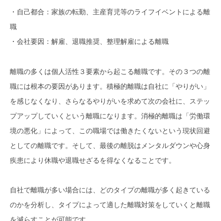
・自己都合：家族の転勤、主産育児等のライフイベントによる離
職
・会社要因：解雇、退職推奨、整理解雇による離職
離職の多くは個人活性３要素から起こる離職です。その３つの離
職には根本の要因があります。積極的離職は自社に「やりがい」
を感じなくなり、さらなるやりがいを求めて次の会社に、ステッ
プアップしていくという離職になります。消極的離職は「労働環
境の悪化」によって、この職場では働きたくないという現状回避
としての離職です。そして、最後の離脱はメンタルダウンや心身
疾患により休職や退職せざるを得なくなることです。
自社で離職が多い場合には、どのタイプの離職が多く起きている
のかを分析し、タイプによって適した離職対策をしていくと離職
を減らすことが可能です。