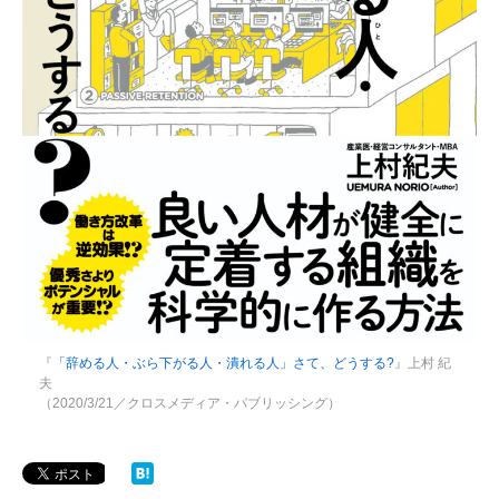
『
「辞める人・ぶら下がる人・潰れる人」さて、どうする?
』上村 紀
夫
（2020/3/21／クロスメディア・パブリッシング）