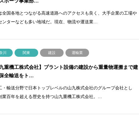
スポーツ事業部…
は全国各地とつながる高速道路へのアクセスも良く、大手企業の工場や
センターなども多い地域だ。現在、物流や運送業…
奈川
関東
建設
運輸業
九重機工株式会社】プラント設備の建設から重量物運搬まで建
保全輸送をト…
工・輸送分野で日本トップレベルの山九株式会社のグループ会社とし
創業百年を超える歴史を持つ山九重機工株式会社。…