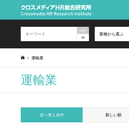
and
業種から選ぶ
or
運輸業
運輸業
並べ替え条件
新しい順