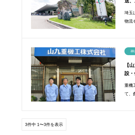
送、
埼玉
物流
神
【山
設・
重機
て、
3件中 1〜3件を表示