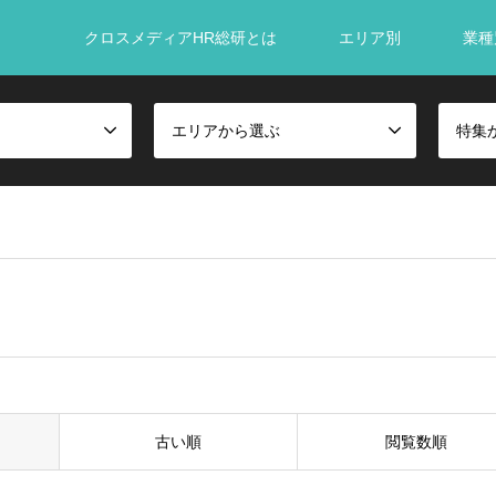
クロスメディアHR総研とは
エリア別
業種
エリアから選ぶ
特集
古い順
閲覧数順