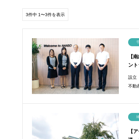
3件中 1〜3件を表示
【南
ント
設立
不動
【ア