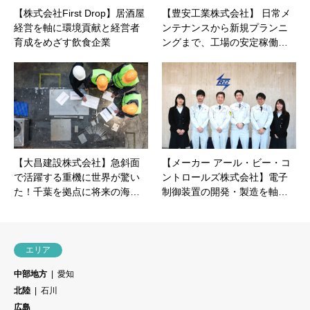
【株式会社First Drop】居酒屋
【豊安工業株式会社】 日常メ
経営を軸に環境貢献と経営者
ンテナンスから新規プランニ
育成をめざす飲食企業
ングまで、工場の安定稼働…
【大昌建設株式会社】急斜面
【メーカー アール・ビー・コ
で活躍する重機に世界が驚い
ントロールズ株式会社】電子
た！千葉を拠点に将来の海…
制御装置の開発・製造を軸…
エリア
中部地方
愛知
北陸
石川
広島