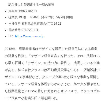
記以外に付帯関連する一切の業務
資本金 1億6,710万円
従業員 190名 ※2020（令和2年）5月20日現在
本社住所 石川県金沢市西念4丁目24-21
電話番号 076-222-1111
URL
https://www.crasco.jp
2018年、経済産業省はデザインを活用した経営手法による産業
の発展を目指し「デザイン経営宣言」を行った。それに先駆けい
ち早く石川で「デザイン」の持つ力に着目し、成長している企業
がある。株式会社クラスコは不動産賃貸業を中心に、店舗設計デ
ザイン・FC事業部など、グループ企業8社と様々な事業を展開し
ている。デザイン経営を体現するかのような、鳥の声が響きわた
り観葉植物とアロマの香りに癒されるオフィスで、クラスコグル
ープ代表の小村典弘氏に話を聞いた。